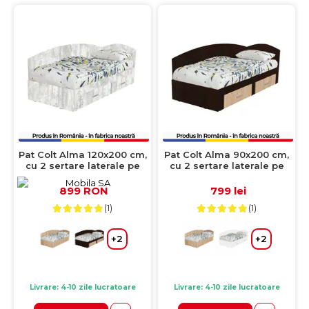
Pat Colt Alma 120x200 cm,
Pat Colt Alma 90x200 cm,
cu 2 sertare laterale pe
cu 2 sertare laterale pe
role, colt interschimbabil,
role, colt interschimbabil,
pin antichizat
sonoma inchis + sonoma
899 RON
799 lei
deschis
(1)
(1)
+2
+2
Livrare: 4-10 zile lucratoare
Livrare: 4-10 zile lucratoare