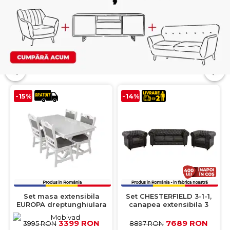
-15%
-14%
Set masa extensibila
Set CHESTERFIELD 3-1-1,
EUROPA dreptunghiulara
canapea extensibila 3
cu 4 scaune FLANDER
locuri si 2 fotolii fixe,
stofa gri, lemn masiv, alb,
negru
3399 RON
7689 RON
3995 RON
8897 RON
160/240x90x70 cm