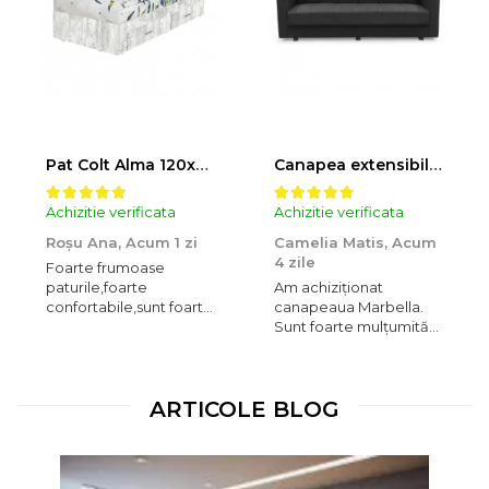
Pat Colt Alma 120x200 cm, cu 2 sertare laterale pe role, colt interschimbabil, pin antichizat
Canapea extensibila MARBELLA ONE, 3 locuri, cu arcuri si lada depozitare, antracit, 214x73x80 cm
Achizitie verificata
Achizitie verificata
Roșu Ana,
Acum 1 zi
Camelia Matis,
Acum
4 zile
Foarte frumoase
paturile,foarte
Am achiziționat
confortabile,sunt foarte
canapeaua Marbella.
mulțumită de ele. Am
Sunt foarte mulțumită
cumpărat două,unul
de produs, calitate-
pentru mine și unul
preț. Recomand!
pentru fiul meu.
Suntem amândoi
ARTICOLE BLOG
încântați de această
achiziție.