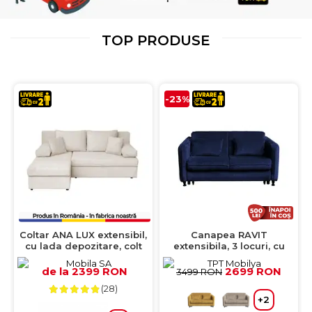
TOP PRODUSE
-23%
Coltar ANA LUX extensibil,
Canapea RAVIT
cu lada depozitare, colt
extensibila, 3 locuri, cu
interschimbabil, bej,
arcuri si lada depozitare,
200x140x83 cm
albastru, 173x122x88 cm
de la 2399 RON
2699 RON
3499 RON
(28)
+2