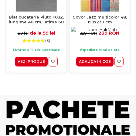
Blat bucatarie Pluto F032,
Covor Jazz multicolor 48,
lungime 40 cm, latime 60
150x230 cm
cm, grosime 28 mm
de la 59 lei
239 RON
80 lei
329 RON
(3)
Livrare: 4-10 zile lucratoare
Expediere in 48 de ore
VEZI PRODUS
ADAUGA IN COS